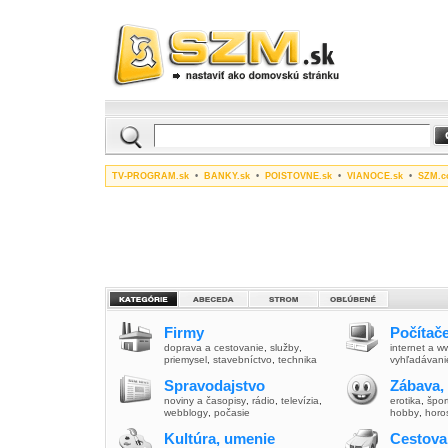
TV-PROGRAM.sk
•
BANKY.sk
•
POISTOVNE.sk
•
VIANOCE.sk
•
SZM.c
Firmy
Počítače
doprava a cestovanie
,
služby
,
internet a 
priemysel
,
stavebníctvo
,
technika
vyhľadávani
Spravodajstvo
Zábava,
noviny a časopisy
,
rádio
,
televízia
,
erotika
,
špor
webblogy
,
počasie
hobby
,
horo
Kultúra, umenie
Cestova