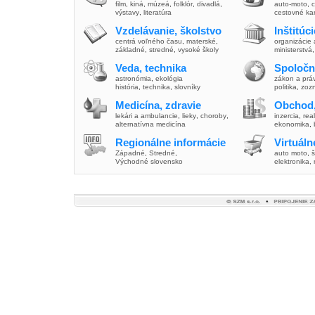
film
,
kiná
,
múzeá
,
folklór
,
divadlá
,
auto-moto
,
c
výstavy
,
literatúra
cestovné ka
Vzdelávanie, školstvo
Inštitúc
centrá voľného času
,
materské
,
organizácie 
základné
,
stredné
,
vysoké školy
ministerstvá
Veda, technika
Spoločn
astronómia
,
ekológia
zákon a prá
história
,
technika
,
slovníky
politika
,
zoz
Medicína, zdravie
Obchod,
lekári a ambulancie
,
lieky
,
choroby
,
inzercia
,
real
alternatívna medicína
ekonomika
,
Regionálne informácie
Virtuál
Západné
,
Stredné
,
auto moto
,
š
Východné slovensko
elektronika,