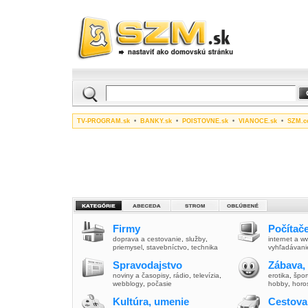
TV-PROGRAM.sk
•
BANKY.sk
•
POISTOVNE.sk
•
VIANOCE.sk
•
SZM.c
Firmy
Počítače
doprava a cestovanie
,
služby
,
internet a 
priemysel
,
stavebníctvo
,
technika
vyhľadávani
Spravodajstvo
Zábava,
noviny a časopisy
,
rádio
,
televízia
,
erotika
,
špor
webblogy
,
počasie
hobby
,
horo
Kultúra, umenie
Cestova