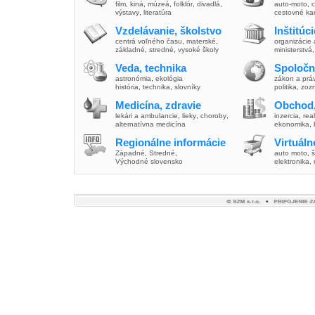
film
,
kiná
,
múzeá
,
folklór
,
divadlá
,
auto-moto
,
c
výstavy
,
literatúra
cestovné ka
Vzdelávanie, školstvo
Inštitúc
centrá voľného času
,
materské
,
organizácie 
základné
,
stredné
,
vysoké školy
ministerstvá
Veda, technika
Spoločn
astronómia
,
ekológia
zákon a prá
história
,
technika
,
slovníky
politika
,
zoz
Medicína, zdravie
Obchod,
lekári a ambulancie
,
lieky
,
choroby
,
inzercia
,
real
alternatívna medicína
ekonomika
,
Regionálne informácie
Virtuál
Západné
,
Stredné
,
auto moto
,
š
Východné slovensko
elektronika,