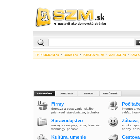
TV-PROGRAM.sk
•
BANKY.sk
•
POISTOVNE.sk
•
VIANOCE.sk
•
SZM.c
Firmy
Počítače
doprava a cestovanie
,
služby
,
internet a 
priemysel
,
stavebníctvo
,
technika
vyhľadávani
Spravodajstvo
Zábava,
noviny a časopisy
,
rádio
,
televízia
,
erotika
,
špor
webblogy
,
počasie
hobby
,
horo
Kultúra, umenie
Cestova