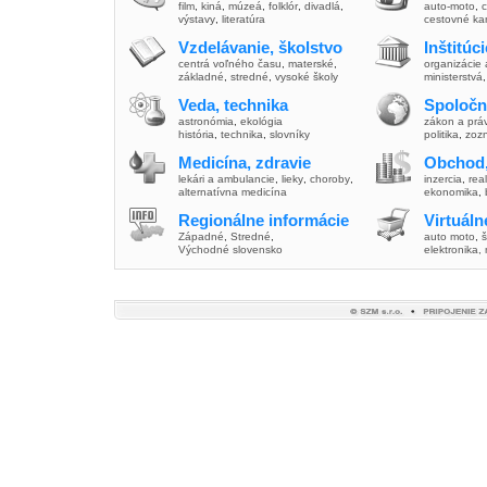
film
,
kiná
,
múzeá
,
folklór
,
divadlá
,
auto-moto
,
c
výstavy
,
literatúra
cestovné ka
Vzdelávanie, školstvo
Inštitúc
centrá voľného času
,
materské
,
organizácie 
základné
,
stredné
,
vysoké školy
ministerstvá
Veda, technika
Spoločn
astronómia
,
ekológia
zákon a prá
história
,
technika
,
slovníky
politika
,
zoz
Medicína, zdravie
Obchod,
lekári a ambulancie
,
lieky
,
choroby
,
inzercia
,
real
alternatívna medicína
ekonomika
,
Regionálne informácie
Virtuál
Západné
,
Stredné
,
auto moto
,
š
Východné slovensko
elektronika,