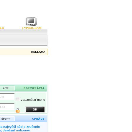
EB
TVPROGRAM
REKLAMA
zapamätať meno
a najvyšší súd o zrušenie
, dvadsať miliónov