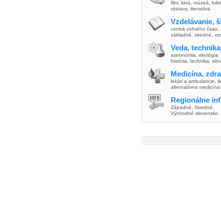
film
,
kiná
,
múzeá
,
folk
výstavy
,
literatúra
Vzdelávanie, š
centrá voľného času
,
základné
,
stredné
,
vy
Veda, technika
astronómia
,
ekológia
história
,
technika
,
slo
Medicína, zdra
lekári a ambulancie
,
l
alternatívna medicína
Regionálne in
Západné
,
Stredné
,
Východné slovensko