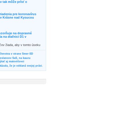
 tak môže prísť o
riadenia pre koronavírus
j v Krásne nad Kysucou
ozorňuje na dopravné
 na diaľnici D1 v
ičov žiada, aby v tomto úseku
ornosť, prípadne podľa
žili iné trasy.]]>
 členstva v strane Smer-SD
poslancov SaS, na kauzu
tať aj matovičovci
ázala, že je oddaná svojej práci.
svoju svadbu
rozí Bánovčanovi, ktorý dlhodobo
žuje za dobré, že sa veľa diskutuje
neho prokurátora
vala vládnych politikov, aby
ré žiadali od svojich oponentov
Slovensku? Cestujte so ZSSK