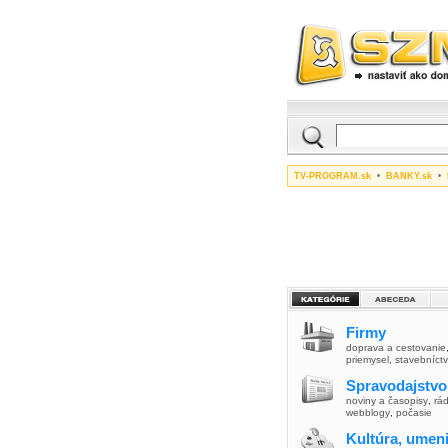
TV-PROGRAM.sk
•
BANKY.sk
•
Firmy
doprava a cestovanie
priemysel
,
stavebníct
Spravodajstvo
noviny a časopisy
,
rád
webblogy
,
počasie
Kultúra, umen