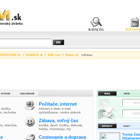
KATALÓG
POŠTA/W
POISTOVNE.sk
•
VIANOCE.sk
•
SZM.com
•
Platon.sk
reklama
Počítače, internet
,
služby
,
internet a www
,
e-mail
,
vo
,
technika
vyhľadávanie
,
tvorba stránok
Zábava, voľný čas
io
,
televízia
,
erotika
,
šport
,
hudba
,
diskusie
,
hobby
,
horoskopy
,
hry
Trump žiad
ie
Cestovanie a doprava
Obamacare