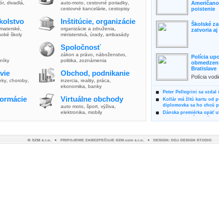
lór
,
divadlá
,
auto-moto
,
cestovné poriadky
,
Američanov
cestovné kancelárie
,
cestopisy
poistenie
kolstvo
Inštitúcie, organizácie
Školské za
materské
,
organizácie a združenia
,
zatvoria a
soké školy
ministerstvá
,
úrady
,
ambasády
Spoločnosť
zákon a právo
,
náboženstvo
,
Polícia up
vníky
politika
,
zoznámenia
obmedzenia
Bratislave
vie
Obchod, podnikanie
Polícia vod
ieky
,
choroby
,
inzercia
,
reality
,
práca
,
zvýšili poz
ekonomika
,
banky
možnosti vyu
Peter Pellegrini sa vzdal
formácie
Virtuálne obchody
Kollár má žltú kartu od 
diplomovka sa ho chcú pý
auto moto
,
šport, výživa
,
elektronika, mobily
Dánska premiérka opäť uk
Pre summit EÚ odložila 
Osem rokov za mrežami h
týral vlastnú matku
Ministerka Kolíková pova
o výbere nového generál
Prezidentka Čaputová vyz
dodržiavali princípy, kto
Plánujete dovolenku na 
výhodne a ekologicky