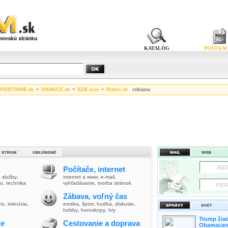
KATALÓG
POŠTA/W
POISTOVNE.sk
•
VIANOCE.sk
•
SZM.com
•
Platon.sk
reklama
Počítače, internet
,
služby
,
internet a www
,
e-mail
,
vo
,
technika
vyhľadávanie
,
tvorba stránok
Zábava, voľný čas
io
,
televízia
,
erotika
,
šport
,
hudba
,
diskusie
,
hobby
,
horoskopy
,
hry
Trump žiad
ie
Cestovanie a doprava
Obamacare