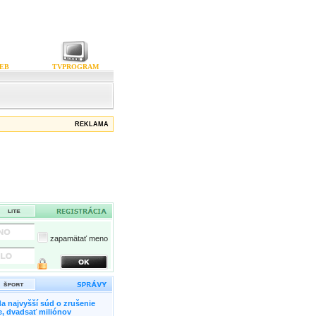
EB
TVPROGRAM
REKLAMA
zapamätať meno
a najvyšší súd o zrušenie
, dvadsať miliónov