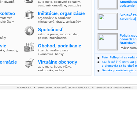
lór
,
divadlá
,
auto-moto
,
cestovné poriadky
,
Američanov
cestovné kancelárie
,
cestopisy
poistenie
kolstvo
Inštitúcie, organizácie
Školské za
materské
,
organizácie a združenia
,
zatvoria a
soké školy
ministerstvá
,
úrady
,
ambasády
Spoločnosť
zákon a právo
,
náboženstvo
,
Polícia up
vníky
politika
,
zoznámenia
obmedzenia
Bratislave
vie
Obchod, podnikanie
Polícia vod
ieky
,
choroby
,
inzercia
,
reality
,
práca
,
zvýšili poz
ekonomika
,
banky
možnosti vyu
Peter Pellegrini sa vzdal
formácie
Virtuálne obchody
Kollár má žltú kartu od 
diplomovka sa ho chcú pý
auto moto
,
šport, výživa
,
elektronika, mobily
Dánska premiérka opäť uk
Pre summit EÚ odložila 
Osem rokov za mrežami h
týral vlastnú matku
Ministerka Kolíková pova
o výbere nového generál
Prezidentka Čaputová vyz
dodržiavali princípy, kto
Plánujete dovolenku na 
výhodne a ekologicky