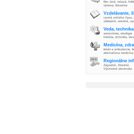
film
,
kiná
,
múzeá
,
folk
výstavy
,
literatúra
Vzdelávanie, š
centrá voľného času
,
základné
,
stredné
,
vy
Veda, technika
astronómia
,
ekológia
história
,
technika
,
slo
Medicína, zdra
lekári a ambulancie
,
l
alternatívna medicína
Regionálne in
Západné
,
Stredné
,
Východné slovensko