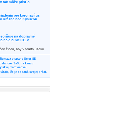
 tak môže prísť o
riadenia pre koronavírus
j v Krásne nad Kysucou
ozorňuje na dopravné
 na diaľnici D1 v
ičov žiada, aby v tomto úseku
ornosť, prípadne podľa
žili iné trasy.]]>
 členstva v strane Smer-SD
poslancov SaS, na kauzu
tať aj matovičovci
ázala, že je oddaná svojej práci.
svoju svadbu
rozí Bánovčanovi, ktorý dlhodobo
žuje za dobré, že sa veľa diskutuje
neho prokurátora
vala vládnych politikov, aby
ré žiadali od svojich oponentov
Slovensku? Cestujte so ZSSK