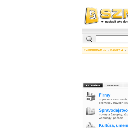
TV-PROGRAM.sk
•
BANKY.sk
•
Firmy
doprava a cestovanie
priemysel
,
stavebníct
Spravodajstvo
noviny a časopisy
,
rád
webblogy
,
počasie
Kultúra, umen