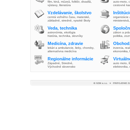
film
,
kiná
,
múzeá
,
folklór
,
divadlá
,
auto-moto
,
c
výstavy
,
literatúra
cestovné ka
Vzdelávanie, školstvo
Inštitúc
centrá voľného času
,
materské
,
organizácie 
základné
,
stredné
,
vysoké školy
ministerstvá
Veda, technika
Spoločn
astronómia
,
ekológia
zákon a prá
história
,
technika
,
slovníky
politika
,
zoz
Medicína, zdravie
Obchod,
lekári a ambulancie
,
lieky
,
choroby
,
inzercia
,
real
alternatívna medicína
ekonomika
,
Regionálne informácie
Virtuál
Západné
,
Stredné
,
auto moto
,
š
Východné slovensko
elektronika,