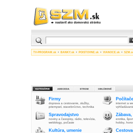
TV-PROGRAM.sk
•
BANKY.sk
•
POISTOVNE.sk
•
VIANOCE.sk
•
SZM.c
Firmy
Počítače
doprava a cestovanie
,
služby
,
internet a 
priemysel
,
stavebníctvo
,
technika
vyhľadávani
Spravodajstvo
Zábava,
noviny a časopisy
,
rádio
,
televízia
,
erotika
,
špor
webblogy
,
počasie
hobby
,
horo
Kultúra, umenie
Cestova