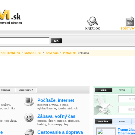
KATALÓG
POŠTA/W
POISTOVNE.sk
•
VIANOCE.sk
•
SZM.com
•
Platon.sk
reklama
Počítače, internet
,
služby
,
internet a www
,
e-mail
,
vo
,
technika
vyhľadávanie
,
tvorba stránok
Zábava, voľný čas
io
,
televízia
,
erotika
,
šport
,
hudba
,
diskusie
,
hobby
,
horoskopy
,
hry
Trump žiad
ie
Cestovanie a doprava
Obamacare