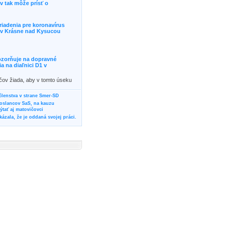
 tak môže prísť o
riadenia pre koronavírus
j v Krásne nad Kysucou
ozorňuje na dopravné
 na diaľnici D1 v
ičov žiada, aby v tomto úseku
ornosť, prípadne podľa
žili iné trasy.]]>
 členstva v strane Smer-SD
poslancov SaS, na kauzu
tať aj matovičovci
ázala, že je oddaná svojej práci.
svoju svadbu
rozí Bánovčanovi, ktorý dlhodobo
žuje za dobré, že sa veľa diskutuje
neho prokurátora
vala vládnych politikov, aby
ré žiadali od svojich oponentov
Slovensku? Cestujte so ZSSK