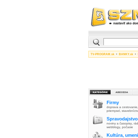
TV-PROGRAM.sk
•
BANKY.sk
•
Firmy
doprava a cestovanie
priemysel
,
stavebníct
Spravodajstvo
noviny a časopisy
,
rád
webblogy
,
počasie
Kultúra, umen