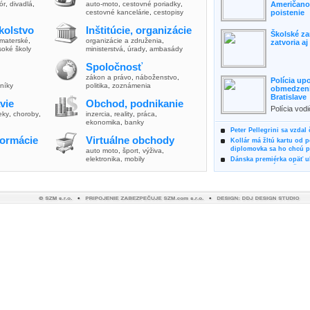
lór
,
divadlá
,
auto-moto
,
cestovné poriadky
,
Američanov
cestovné kancelárie
,
cestopisy
poistenie
kolstvo
Inštitúcie, organizácie
Školské za
materské
,
organizácie a združenia
,
zatvoria a
soké školy
ministerstvá
,
úrady
,
ambasády
Spoločnosť
zákon a právo
,
náboženstvo
,
Polícia up
vníky
politika
,
zoznámenia
obmedzenia
Bratislave
vie
Obchod, podnikanie
Polícia vod
ieky
,
choroby
,
inzercia
,
reality
,
práca
,
zvýšili poz
ekonomika
,
banky
možnosti vyu
Peter Pellegrini sa vzdal
formácie
Virtuálne obchody
Kollár má žltú kartu od 
diplomovka sa ho chcú pý
auto moto
,
šport, výživa
,
elektronika, mobily
Dánska premiérka opäť uk
Pre summit EÚ odložila 
Osem rokov za mrežami h
týral vlastnú matku
Ministerka Kolíková pova
o výbere nového generál
Prezidentka Čaputová vyz
dodržiavali princípy, kto
Plánujete dovolenku na 
výhodne a ekologicky