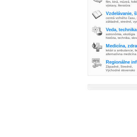
film
,
kiná
,
múzeá
,
folk
výstavy
,
literatúra
Vzdelávanie, š
centrá voľného času
,
základné
,
stredné
,
vy
Veda, technika
astronómia
,
ekológia
história
,
technika
,
slo
Medicína, zdra
lekári a ambulancie
,
l
alternatívna medicína
Regionálne in
Západné
,
Stredné
,
Východné slovensko