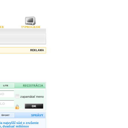
EB
TVPROGRAM
REKLAMA
zapamätať meno
a najvyšší súd o zrušenie
, dvadsať miliónov