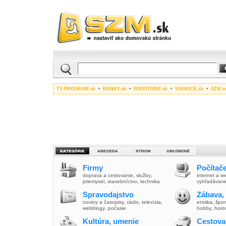
TV-PROGRAM.sk
•
BANKY.sk
•
POISTOVNE.sk
•
VIANOCE.sk
•
SZM.c
Firmy
Počítače
doprava a cestovanie
,
služby
,
internet a 
priemysel
,
stavebníctvo
,
technika
vyhľadávani
Spravodajstvo
Zábava,
noviny a časopisy
,
rádio
,
televízia
,
erotika
,
špor
webblogy
,
počasie
hobby
,
horo
Kultúra, umenie
Cestova