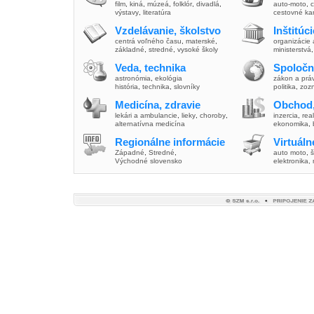
film
,
kiná
,
múzeá
,
folklór
,
divadlá
,
auto-moto
,
c
výstavy
,
literatúra
cestovné ka
Vzdelávanie, školstvo
Inštitúc
centrá voľného času
,
materské
,
organizácie 
základné
,
stredné
,
vysoké školy
ministerstvá
Veda, technika
Spoločn
astronómia
,
ekológia
zákon a prá
história
,
technika
,
slovníky
politika
,
zoz
Medicína, zdravie
Obchod,
lekári a ambulancie
,
lieky
,
choroby
,
inzercia
,
real
alternatívna medicína
ekonomika
,
Regionálne informácie
Virtuál
Západné
,
Stredné
,
auto moto
,
š
Východné slovensko
elektronika,