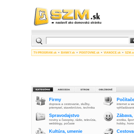
TV-PROGRAM.sk
•
BANKY.sk
•
POISTOVNE.sk
•
VIANOCE.sk
•
SZM.c
Firmy
Počítače
doprava a cestovanie
,
služby
,
internet a 
priemysel
,
stavebníctvo
,
technika
vyhľadávani
Spravodajstvo
Zábava,
noviny a časopisy
,
rádio
,
televízia
,
erotika
,
špor
webblogy
,
počasie
hobby
,
horo
Kultúra, umenie
Cestova