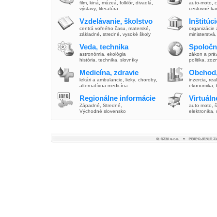
film
,
kiná
,
múzeá
,
folklór
,
divadlá
,
auto-moto
,
c
výstavy
,
literatúra
cestovné ka
Vzdelávanie, školstvo
Inštitúc
centrá voľného času
,
materské
,
organizácie 
základné
,
stredné
,
vysoké školy
ministerstvá
Veda, technika
Spoločn
astronómia
,
ekológia
zákon a prá
história
,
technika
,
slovníky
politika
,
zoz
Medicína, zdravie
Obchod,
lekári a ambulancie
,
lieky
,
choroby
,
inzercia
,
real
alternatívna medicína
ekonomika
,
Regionálne informácie
Virtuál
Západné
,
Stredné
,
auto moto
,
š
Východné slovensko
elektronika,