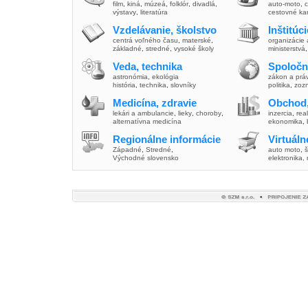
film
,
kiná
,
múzeá
,
folklór
,
divadlá
,
auto-moto
,
c
výstavy
,
literatúra
cestovné ka
Vzdelávanie, školstvo
Inštitúc
centrá voľného času
,
materské
,
organizácie 
základné
,
stredné
,
vysoké školy
ministerstvá
Veda, technika
Spoločn
astronómia
,
ekológia
zákon a prá
história
,
technika
,
slovníky
politika
,
zoz
Medicína, zdravie
Obchod,
lekári a ambulancie
,
lieky
,
choroby
,
inzercia
,
real
alternatívna medicína
ekonomika
,
Regionálne informácie
Virtuál
Západné
,
Stredné
,
auto moto
,
š
Východné slovensko
elektronika,