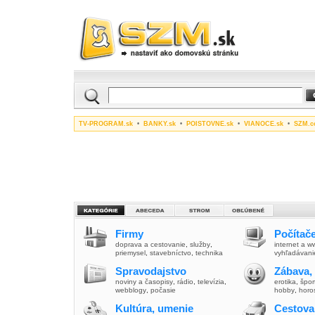
TV-PROGRAM.sk
•
BANKY.sk
•
POISTOVNE.sk
•
VIANOCE.sk
•
SZM.c
Firmy
Počítače
doprava a cestovanie
,
služby
,
internet a 
priemysel
,
stavebníctvo
,
technika
vyhľadávani
Spravodajstvo
Zábava,
noviny a časopisy
,
rádio
,
televízia
,
erotika
,
špor
webblogy
,
počasie
hobby
,
horo
Kultúra, umenie
Cestova