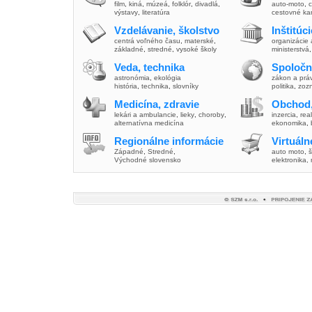
film
,
kiná
,
múzeá
,
folklór
,
divadlá
,
auto-moto
,
c
výstavy
,
literatúra
cestovné ka
Vzdelávanie, školstvo
Inštitúc
centrá voľného času
,
materské
,
organizácie 
základné
,
stredné
,
vysoké školy
ministerstvá
Veda, technika
Spoločn
astronómia
,
ekológia
zákon a prá
história
,
technika
,
slovníky
politika
,
zoz
Medicína, zdravie
Obchod,
lekári a ambulancie
,
lieky
,
choroby
,
inzercia
,
real
alternatívna medicína
ekonomika
,
Regionálne informácie
Virtuál
Západné
,
Stredné
,
auto moto
,
š
Východné slovensko
elektronika,