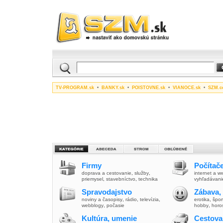
TV-PROGRAM.sk
•
BANKY.sk
•
POISTOVNE.sk
•
VIANOCE.sk
•
SZM.c
Firmy
Počítače
doprava a cestovanie
,
služby
,
internet a 
priemysel
,
stavebníctvo
,
technika
vyhľadávani
Spravodajstvo
Zábava,
noviny a časopisy
,
rádio
,
televízia
,
erotika
,
špor
webblogy
,
počasie
hobby
,
horo
Kultúra, umenie
Cestova