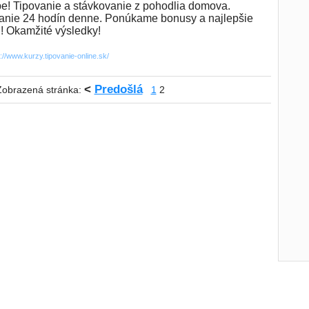
e! Tipovanie a stávkovanie z pohodlia domova.
anie 24 hodín denne. Ponúkame bonusy a najlepšie
 ! Okamžité výsledky!
p://www.kurzy.tipovanie-online.sk/
<
Predošlá
Zobrazená stránka:
1
2