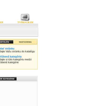
EB
TVPROGRAM
idať stránku
idajte Vašu stránku do katalógu
ľúbená kategória
dajte si túto kategóriu medzi
ľúbené kategórie