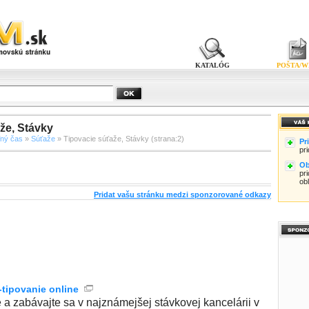
KATALÓG
POŠTA/W
že, Stávky
ľný čas
»
Súťaže
» Tipovacie súťaže, Stávky (strana:2)
Pr
pr
Ob
pri
ob
Pridat vašu stránku medzi sponzorované odkazy
-tipovanie online
e a zabávajte sa v najznámejšej stávkovej kancelárii v