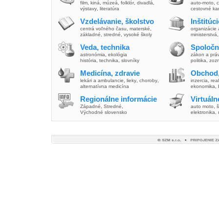
film
,
kiná
,
múzeá
,
folklór
,
divadlá
,
auto-moto
,
c
výstavy
,
literatúra
cestovné ka
Vzdelávanie, školstvo
Inštitúc
centrá voľného času
,
materské
,
organizácie 
základné
,
stredné
,
vysoké školy
ministerstvá
Veda, technika
Spoločn
astronómia
,
ekológia
zákon a prá
história
,
technika
,
slovníky
politika
,
zoz
Medicína, zdravie
Obchod,
lekári a ambulancie
,
lieky
,
choroby
,
inzercia
,
real
alternatívna medicína
ekonomika
,
Regionálne informácie
Virtuál
Západné
,
Stredné
,
auto moto
,
š
Východné slovensko
elektronika,