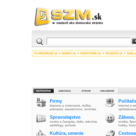
TV-PROGRAM.sk
•
BANKY.sk
•
POISTOVNE.sk
•
VIANOCE.sk
•
SZM.c
Firmy
Počítače
doprava a cestovanie
,
služby
,
internet a 
priemysel
,
stavebníctvo
,
technika
vyhľadávani
Spravodajstvo
Zábava,
noviny a časopisy
,
rádio
,
televízia
,
erotika
,
špor
webblogy
,
počasie
hobby
,
horo
Kultúra, umenie
Cestova