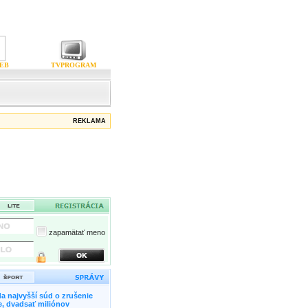
EB
TVPROGRAM
REKLAMA
zapamätať meno
a najvyšší súd o zrušenie
, dvadsať miliónov