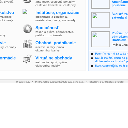
lór
,
divadlá
,
auto-moto
,
cestovné poriadky
,
Američanov
cestovné kancelárie
,
cestopisy
poistenie
kolstvo
Inštitúcie, organizácie
Školské za
materské
,
organizácie a združenia
,
zatvoria a
soké školy
ministerstvá
,
úrady
,
ambasády
Spoločnosť
zákon a právo
,
náboženstvo
,
Polícia up
vníky
politika
,
zoznámenia
obmedzenia
Bratislave
vie
Obchod, podnikanie
Polícia vod
ieky
,
choroby
,
inzercia
,
reality
,
práca
,
zvýšili poz
ekonomika
,
banky
možnosti vyu
Peter Pellegrini sa vzdal
formácie
Virtuálne obchody
Kollár má žltú kartu od 
diplomovka sa ho chcú pý
auto moto
,
šport, výživa
,
elektronika, mobily
Dánska premiérka opäť uk
Pre summit EÚ odložila 
Osem rokov za mrežami h
týral vlastnú matku
Ministerka Kolíková pova
o výbere nového generál
Prezidentka Čaputová vyz
dodržiavali princípy, kto
Plánujete dovolenku na 
výhodne a ekologicky