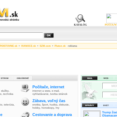
KATALÓG
POŠTA/W
POISTOVNE.sk
•
VIANOCE.sk
•
SZM.com
•
Platon.sk
reklama
Počítače, internet
,
služby
,
internet a www
,
e-mail
,
vo
,
technika
vyhľadávanie
,
tvorba stránok
Zábava, voľný čas
io
,
televízia
,
erotika
,
šport
,
hudba
,
diskusie
,
hobby
,
horoskopy
,
hry
Trump žiad
ie
Cestovanie a doprava
Obamacare