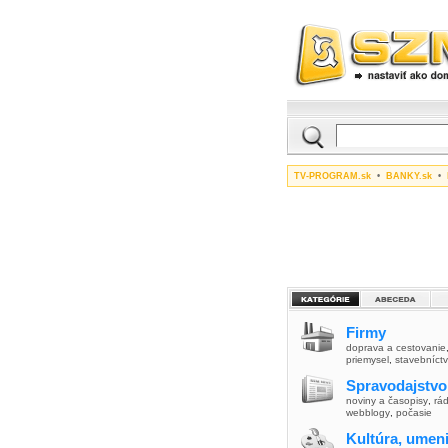
TV-PROGRAM.sk
•
BANKY.sk
•
Firmy
doprava a cestovanie
priemysel
,
stavebníct
Spravodajstvo
noviny a časopisy
,
rád
webblogy
,
počasie
Kultúra, umen