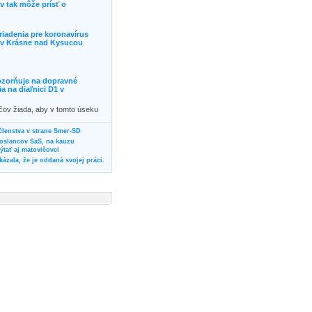
 tak môže prísť o
riadenia pre koronavírus
j v Krásne nad Kysucou
ozorňuje na dopravné
 na diaľnici D1 v
ičov žiada, aby v tomto úseku
ornosť, prípadne podľa
žili iné trasy.]]>
 členstva v strane Smer-SD
poslancov SaS, na kauzu
tať aj matovičovci
ázala, že je oddaná svojej práci.
svoju svadbu
rozí Bánovčanovi, ktorý dlhodobo
žuje za dobré, že sa veľa diskutuje
neho prokurátora
vala vládnych politikov, aby
ré žiadali od svojich oponentov
Slovensku? Cestujte so ZSSK