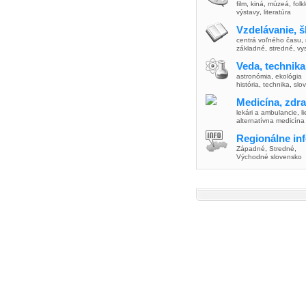
film
,
kiná
,
múzeá
,
folk
výstavy
,
literatúra
Vzdelávanie, š
centrá voľného času
,
základné
,
stredné
,
vy
Veda, technika
astronómia
,
ekológia
história
,
technika
,
slo
Medicína, zdra
lekári a ambulancie
,
l
alternatívna medicína
Regionálne in
Západné
,
Stredné
,
Východné slovensko