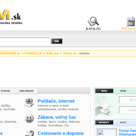
KATALÓG
POŠTA/W
POISTOVNE.sk
•
VIANOCE.sk
•
SZM.com
•
Platon.sk
reklama
Počítače, internet
,
služby
,
internet a www
,
e-mail
,
vo
,
technika
vyhľadávanie
,
tvorba stránok
Zábava, voľný čas
io
,
televízia
,
erotika
,
šport
,
hudba
,
diskusie
,
hobby
,
horoskopy
,
hry
Trump žiad
ie
Cestovanie a doprava
Obamacare