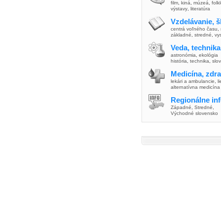
film
,
kiná
,
múzeá
,
folk
výstavy
,
literatúra
Vzdelávanie, š
centrá voľného času
,
základné
,
stredné
,
vy
Veda, technika
astronómia
,
ekológia
história
,
technika
,
slo
Medicína, zdra
lekári a ambulancie
,
l
alternatívna medicína
Regionálne in
Západné
,
Stredné
,
Východné slovensko