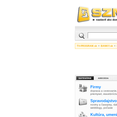
TV-PROGRAM.sk
•
BANKY.sk
•
Firmy
doprava a cestovanie
priemysel
,
stavebníct
Spravodajstvo
noviny a časopisy
,
rád
webblogy
,
počasie
Kultúra, umen