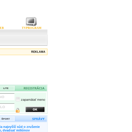
EB
TVPROGRAM
REKLAMA
zapamätať meno
a najvyšší súd o zrušenie
, dvadsať miliónov