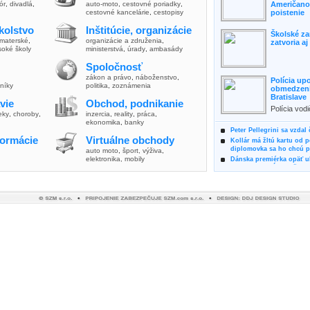
lór
,
divadlá
,
auto-moto
,
cestovné poriadky
,
Američanov
cestovné kancelárie
,
cestopisy
poistenie
kolstvo
Inštitúcie, organizácie
Školské za
materské
,
organizácie a združenia
,
zatvoria a
soké školy
ministerstvá
,
úrady
,
ambasády
Spoločnosť
zákon a právo
,
náboženstvo
,
Polícia up
vníky
politika
,
zoznámenia
obmedzenia
Bratislave
vie
Obchod, podnikanie
Polícia vod
ieky
,
choroby
,
inzercia
,
reality
,
práca
,
zvýšili poz
ekonomika
,
banky
možnosti vyu
Peter Pellegrini sa vzdal
formácie
Virtuálne obchody
Kollár má žltú kartu od 
diplomovka sa ho chcú pý
auto moto
,
šport, výživa
,
elektronika, mobily
Dánska premiérka opäť uk
Pre summit EÚ odložila 
Osem rokov za mrežami h
týral vlastnú matku
Ministerka Kolíková pova
o výbere nového generál
Prezidentka Čaputová vyz
dodržiavali princípy, kto
Plánujete dovolenku na 
výhodne a ekologicky