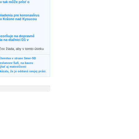
 tak môže prísť o
riadenia pre koronavírus
j v Krásne nad Kysucou
ozorňuje na dopravné
 na diaľnici D1 v
ičov žiada, aby v tomto úseku
ornosť, prípadne podľa
žili iné trasy.]]>
 členstva v strane Smer-SD
poslancov SaS, na kauzu
tať aj matovičovci
ázala, že je oddaná svojej práci.
svoju svadbu
rozí Bánovčanovi, ktorý dlhodobo
žuje za dobré, že sa veľa diskutuje
neho prokurátora
vala vládnych politikov, aby
ré žiadali od svojich oponentov
Slovensku? Cestujte so ZSSK