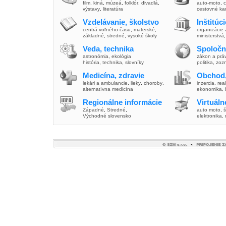
film
,
kiná
,
múzeá
,
folklór
,
divadlá
,
auto-moto
,
c
výstavy
,
literatúra
cestovné ka
Vzdelávanie, školstvo
Inštitúc
centrá voľného času
,
materské
,
organizácie 
základné
,
stredné
,
vysoké školy
ministerstvá
Veda, technika
Spoločn
astronómia
,
ekológia
zákon a prá
história
,
technika
,
slovníky
politika
,
zoz
Medicína, zdravie
Obchod,
lekári a ambulancie
,
lieky
,
choroby
,
inzercia
,
real
alternatívna medicína
ekonomika
,
Regionálne informácie
Virtuál
Západné
,
Stredné
,
auto moto
,
š
Východné slovensko
elektronika,