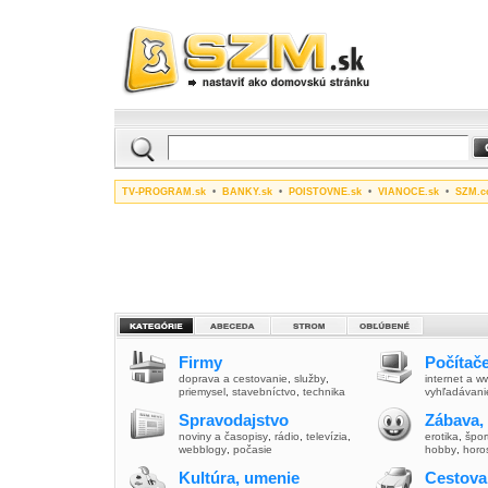
TV-PROGRAM.sk
•
BANKY.sk
•
POISTOVNE.sk
•
VIANOCE.sk
•
SZM.c
Firmy
Počítače
doprava a cestovanie
,
služby
,
internet a 
priemysel
,
stavebníctvo
,
technika
vyhľadávani
Spravodajstvo
Zábava,
noviny a časopisy
,
rádio
,
televízia
,
erotika
,
špor
webblogy
,
počasie
hobby
,
horo
Kultúra, umenie
Cestova