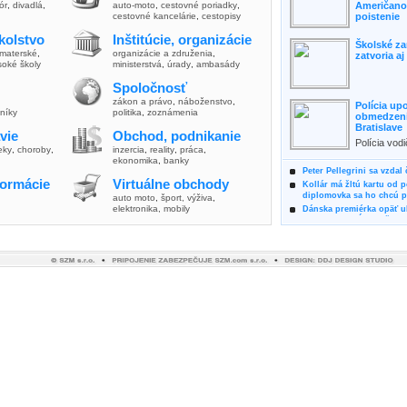
lór
,
divadlá
,
auto-moto
,
cestovné poriadky
,
Američanov
cestovné kancelárie
,
cestopisy
poistenie
kolstvo
Inštitúcie, organizácie
Školské za
materské
,
organizácie a združenia
,
zatvoria a
soké školy
ministerstvá
,
úrady
,
ambasády
Spoločnosť
zákon a právo
,
náboženstvo
,
Polícia up
vníky
politika
,
zoznámenia
obmedzenia
Bratislave
vie
Obchod, podnikanie
Polícia vod
ieky
,
choroby
,
inzercia
,
reality
,
práca
,
zvýšili poz
ekonomika
,
banky
možnosti vyu
Peter Pellegrini sa vzdal
formácie
Virtuálne obchody
Kollár má žltú kartu od 
diplomovka sa ho chcú pý
auto moto
,
šport, výživa
,
elektronika, mobily
Dánska premiérka opäť uk
Pre summit EÚ odložila 
Osem rokov za mrežami h
týral vlastnú matku
Ministerka Kolíková pova
o výbere nového generál
Prezidentka Čaputová vyz
dodržiavali princípy, kto
Plánujete dovolenku na 
výhodne a ekologicky