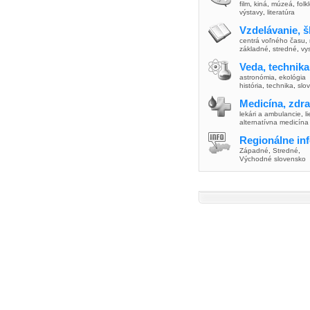
film
,
kiná
,
múzeá
,
folk
výstavy
,
literatúra
Vzdelávanie, š
centrá voľného času
,
základné
,
stredné
,
vy
Veda, technika
astronómia
,
ekológia
história
,
technika
,
slo
Medicína, zdra
lekári a ambulancie
,
l
alternatívna medicína
Regionálne in
Západné
,
Stredné
,
Východné slovensko