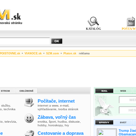
KATALÓG
POŠTA/W
POISTOVNE.sk
•
VIANOCE.sk
•
SZM.com
•
Platon.sk
reklama
Počítače, internet
,
služby
,
internet a www
,
e-mail
,
vo
,
technika
vyhľadávanie
,
tvorba stránok
Zábava, voľný čas
io
,
televízia
,
erotika
,
šport
,
hudba
,
diskusie
,
hobby
,
horoskopy
,
hry
Trump žiad
ie
Cestovanie a doprava
Obamacare