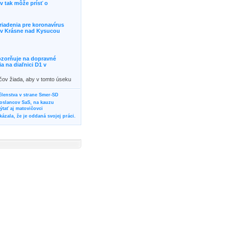
 tak môže prísť o
riadenia pre koronavírus
j v Krásne nad Kysucou
ozorňuje na dopravné
 na diaľnici D1 v
ičov žiada, aby v tomto úseku
ornosť, prípadne podľa
žili iné trasy.]]>
 členstva v strane Smer-SD
poslancov SaS, na kauzu
tať aj matovičovci
ázala, že je oddaná svojej práci.
svoju svadbu
rozí Bánovčanovi, ktorý dlhodobo
žuje za dobré, že sa veľa diskutuje
neho prokurátora
vala vládnych politikov, aby
ré žiadali od svojich oponentov
Slovensku? Cestujte so ZSSK