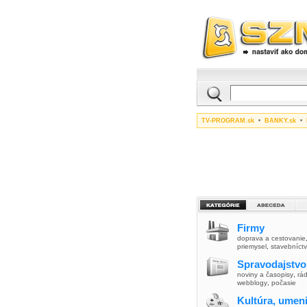
TV-PROGRAM.sk
•
BANKY.sk
•
Firmy
doprava a cestovanie
priemysel
,
stavebníct
Spravodajstvo
noviny a časopisy
,
rád
webblogy
,
počasie
Kultúra, umen