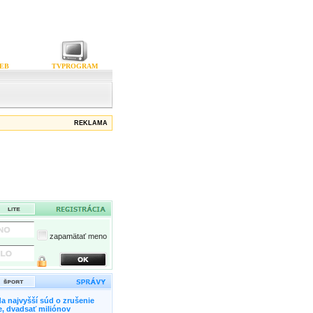
EB
TVPROGRAM
REKLAMA
zapamätať meno
a najvyšší súd o zrušenie
, dvadsať miliónov