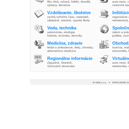
film
,
kiná
,
múzeá
,
folklór
,
divadlá
,
auto-moto
,
c
výstavy
,
literatúra
cestovné ka
Vzdelávanie, školstvo
Inštitúc
centrá voľného času
,
materské
,
organizácie 
základné
,
stredné
,
vysoké školy
ministerstvá
Veda, technika
Spoločn
astronómia
,
ekológia
zákon a prá
história
,
technika
,
slovníky
politika
,
zoz
Medicína, zdravie
Obchod,
lekári a ambulancie
,
lieky
,
choroby
,
inzercia
,
real
alternatívna medicína
ekonomika
,
Regionálne informácie
Virtuál
Západné
,
Stredné
,
auto moto
,
š
Východné slovensko
elektronika,