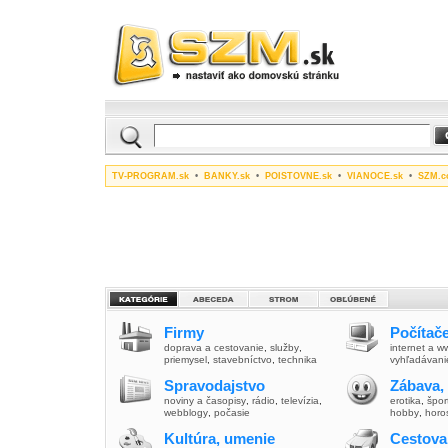
TV-PROGRAM.sk
•
BANKY.sk
•
POISTOVNE.sk
•
VIANOCE.sk
•
SZM.c
Firmy
Počítače
doprava a cestovanie
,
služby
,
internet a 
priemysel
,
stavebníctvo
,
technika
vyhľadávani
Spravodajstvo
Zábava,
noviny a časopisy
,
rádio
,
televízia
,
erotika
,
špor
webblogy
,
počasie
hobby
,
horo
Kultúra, umenie
Cestova