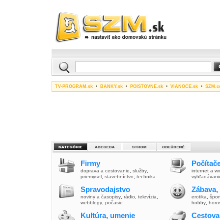
TV-PROGRAM.sk
•
BANKY.sk
•
POISTOVNE.sk
•
VIANOCE.sk
•
SZM.c
Firmy
Počítače
doprava a cestovanie
,
služby
,
internet a 
priemysel
,
stavebníctvo
,
technika
vyhľadávani
Spravodajstvo
Zábava,
noviny a časopisy
,
rádio
,
televízia
,
erotika
,
špor
webblogy
,
počasie
hobby
,
horo
Kultúra, umenie
Cestova