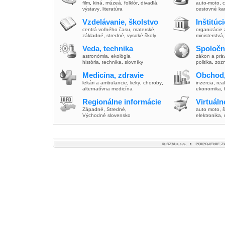
film
,
kiná
,
múzeá
,
folklór
,
divadlá
,
auto-moto
,
c
výstavy
,
literatúra
cestovné ka
Vzdelávanie, školstvo
Inštitúc
centrá voľného času
,
materské
,
organizácie 
základné
,
stredné
,
vysoké školy
ministerstvá
Veda, technika
Spoločn
astronómia
,
ekológia
zákon a prá
história
,
technika
,
slovníky
politika
,
zoz
Medicína, zdravie
Obchod,
lekári a ambulancie
,
lieky
,
choroby
,
inzercia
,
real
alternatívna medicína
ekonomika
,
Regionálne informácie
Virtuál
Západné
,
Stredné
,
auto moto
,
š
Východné slovensko
elektronika,