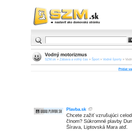
Vodný motorizmus
SZM.sk
»
Zábava a voľný čas
»
Šport
»
Vodné športy
» Vodn
Pridat v
Plavba.sk
Chcete zažiť vzrušujúci celo
člnom? Súkromné plavby Dun
Šírava, Liptovská Mara atď.