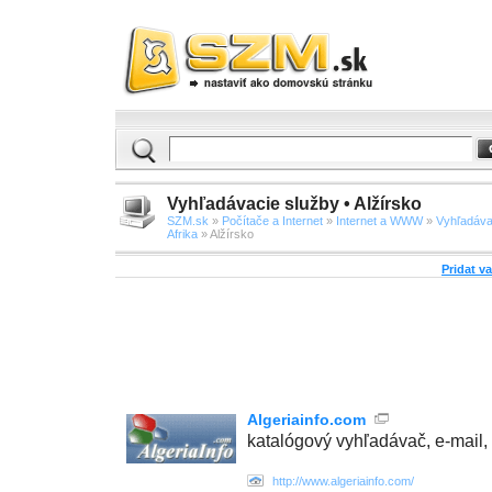
Vyhľadávacie služby • Alžírsko
SZM.sk
»
Počítače a Internet
»
Internet a WWW
»
Vyhľadáva
Afrika
» Alžírsko
Pridat v
Algeriainfo.com
katalógový vyhľadávač, e-mail, 
http://www.algeriainfo.com/