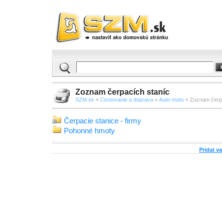
Zoznam čerpacích staníc
SZM.sk
»
Cestovanie a doprava
»
Auto-moto
» Zoznam čerpa
Čerpacie stanice - firmy
Pohonné hmoty
Pridat v