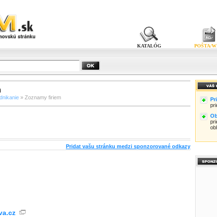
KATALÓG
POŠTA/W
m
dnikanie
» Zoznamy firiem
Pr
pr
Ob
pri
ob
Pridat vašu stránku medzi sponzorované odkazy
va.cz