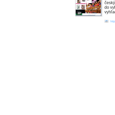
český
do vy
vyhľa
htt