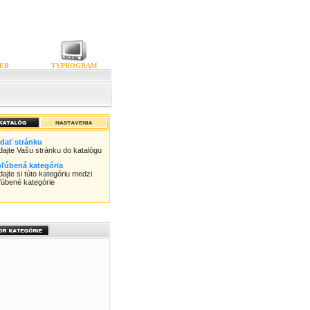
EB
TVPROGRAM
idať stránku
idajte Vašu stránku do katalógu
ľúbená kategória
dajte si túto kategóriu medzi
ľúbené kategórie